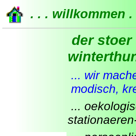
. . . willkommen . 
der stoer 
winterthur.
... wir mac
modisch, kreat
... oekologi
stationaeren-