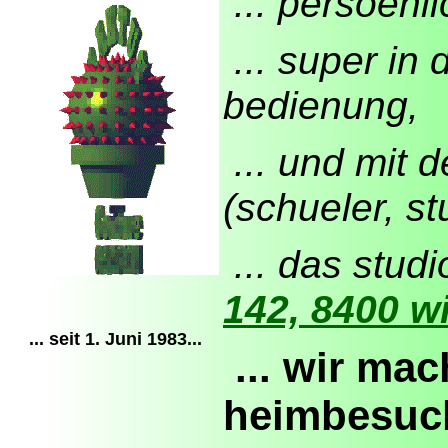
... persoenli
... super in
bedienung,
... und mit
(schueler, st
... das studi
142, 8400 w
... seit 1. Juni 1983...
... wir mac
heimbesuc